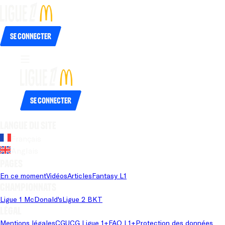
Se connecter
Se connecter
Langue du site
Français
Anglais
Pages
En ce moment
Vidéos
Articles
Fantasy L1
Championnats
Ligue 1 McDonald's
Ligue 2 BKT
Légal
Mentions légales
CGU
CG Ligue 1+
FAQ L1+
Protection des données