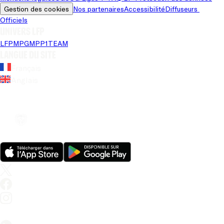
Gestion des cookies
Nos partenaires
Accessibilité
Diffuseurs 
Officiels
Univers LFP
LFP
MPG
MPP
1TEAM
Langue du site
Français
Anglais