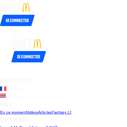
Se connecter
Se connecter
Langue du site
Français
Anglais
Pages
En ce moment
Vidéos
Articles
Fantasy L1
Championnats