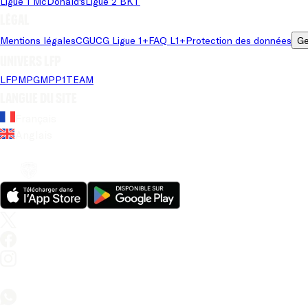
Ligue 1 McDonald's
Ligue 2 BKT
Légal
Mentions légales
CGU
CG Ligue 1+
FAQ L1+
Protection des données
Ge
Univers LFP
LFP
MPG
MPP
1TEAM
Langue du site
Français
Anglais