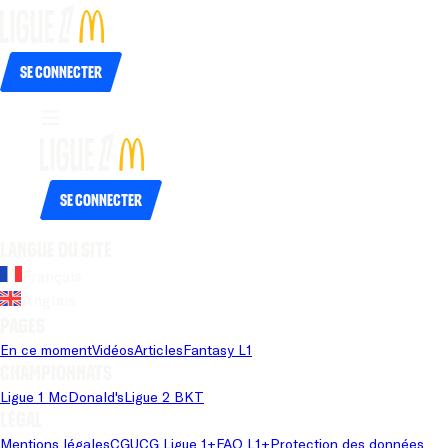
Se connecter
Se connecter
Langue du site
Français
Anglais
Pages
En ce moment
Vidéos
Articles
Fantasy L1
Championnats
Ligue 1 McDonald's
Ligue 2 BKT
Légal
Mentions légales
CGU
CG Ligue 1+
FAQ L1+
Protection des données