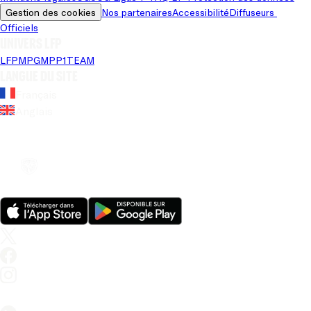
Gestion des cookies
Nos partenaires
Accessibilité
Diffuseurs 
Officiels
Univers LFP
LFP
MPG
MPP
1TEAM
Langue du site
Français
Anglais