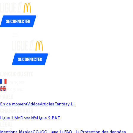
Se connecter
Se connecter
Langue du site
Français
Anglais
Pages
En ce moment
Vidéos
Articles
Fantasy L1
Championnats
Ligue 1 McDonald's
Ligue 2 BKT
Légal
Mentions légales
CGU
CG Ligue 1+
FAQ L1+
Protection des données