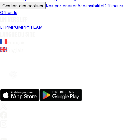
Gestion des cookies
Nos partenaires
Accessibilité
Diffuseurs 
Officiels
Univers LFP
LFP
MPG
MPP
1TEAM
Langue du site
Français
Anglais