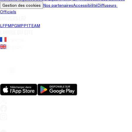
Gestion des cookies
Nos partenaires
Accessibilité
Diffuseurs 
Officiels
Univers LFP
LFP
MPG
MPP
1TEAM
Langue du site
Français
Anglais