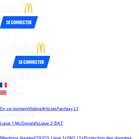
Se connecter
Se connecter
Langue du site
Français
Anglais
Pages
En ce moment
Vidéos
Articles
Fantasy L1
Championnats
Ligue 1 McDonald's
Ligue 2 BKT
Légal
Mentions légales
CGU
CG Ligue 1+
FAQ L1+
Protection des données