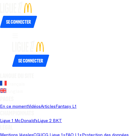
Se connecter
Se connecter
Langue du site
Français
Anglais
Pages
En ce moment
Vidéos
Articles
Fantasy L1
Championnats
Ligue 1 McDonald's
Ligue 2 BKT
Légal
Mentions légales
CGU
CG Ligue 1+
FAQ L1+
Protection des données