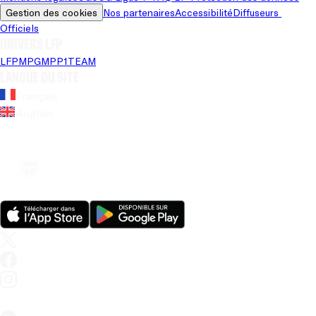
Gestion des cookies
Nos partenaires
Accessibilité
Diffuseurs 
Officiels
Univers LFP
LFP
MPG
MPP
1TEAM
Langue du site
Français
Anglais