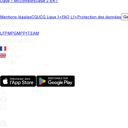
Ligue 1 McDonald's
Ligue 2 BKT
Légal
Mentions légales
CGU
CG Ligue 1+
FAQ L1+
Protection des données
Ge
Univers LFP
LFP
MPG
MPP
1TEAM
Langue du site
Français
Anglais