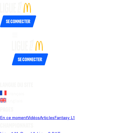
Se connecter
Se connecter
Langue du site
Français
Anglais
Pages
En ce moment
Vidéos
Articles
Fantasy L1
Championnats