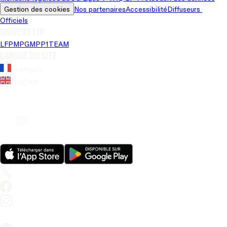
Gestion des cookies
Nos partenaires
Accessibilité
Diffuseurs 
Officiels
Univers LFP
LFP
MPG
MPP
1TEAM
Langue du site
Français
Anglais