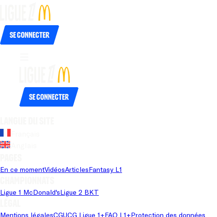
Se connecter
Se connecter
Langue du site
Français
Anglais
Pages
En ce moment
Vidéos
Articles
Fantasy L1
Championnats
Ligue 1 McDonald's
Ligue 2 BKT
Légal
Mentions légales
CGU
CG Ligue 1+
FAQ L1+
Protection des données