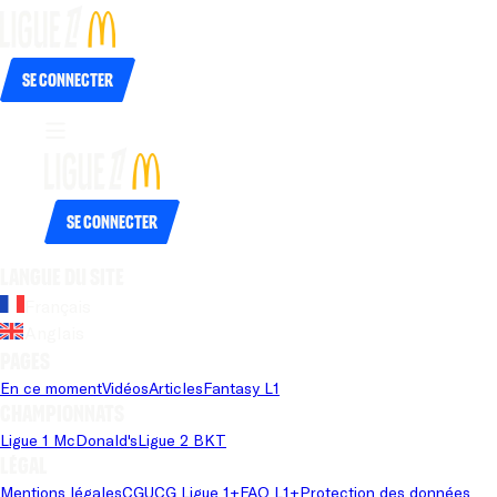
Se connecter
Se connecter
Langue du site
Français
Anglais
Pages
En ce moment
Vidéos
Articles
Fantasy L1
Championnats
Ligue 1 McDonald's
Ligue 2 BKT
Légal
Mentions légales
CGU
CG Ligue 1+
FAQ L1+
Protection des données