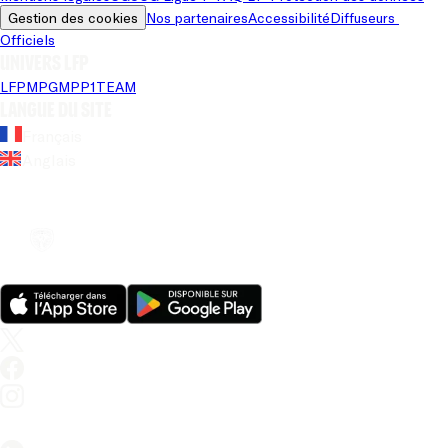
Gestion des cookies
Nos partenaires
Accessibilité
Diffuseurs 
Officiels
Univers LFP
LFP
MPG
MPP
1TEAM
Langue du site
Français
Anglais