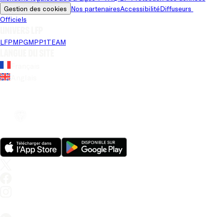
Gestion des cookies
Nos partenaires
Accessibilité
Diffuseurs 
Officiels
Univers LFP
LFP
MPG
MPP
1TEAM
Langue du site
Français
Anglais