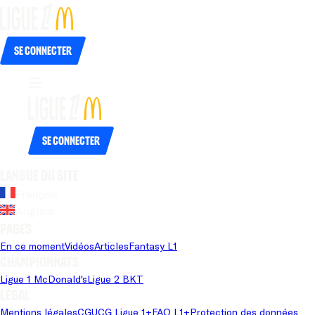
Se connecter
Se connecter
Langue du site
Français
Anglais
Pages
En ce moment
Vidéos
Articles
Fantasy L1
Championnats
Ligue 1 McDonald's
Ligue 2 BKT
Légal
Mentions légales
CGU
CG Ligue 1+
FAQ L1+
Protection des données