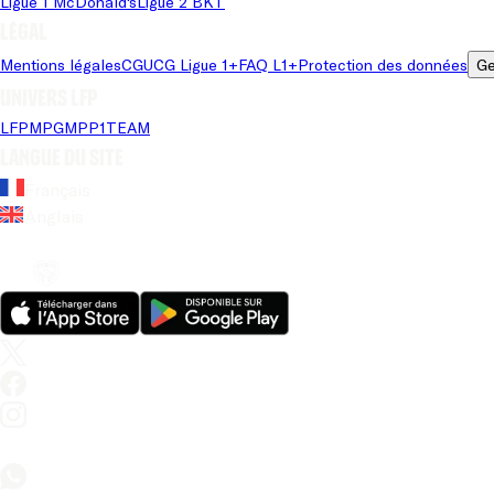
Ligue 1 McDonald's
Ligue 2 BKT
Légal
Mentions légales
CGU
CG Ligue 1+
FAQ L1+
Protection des données
Ge
Univers LFP
LFP
MPG
MPP
1TEAM
Langue du site
Français
Anglais