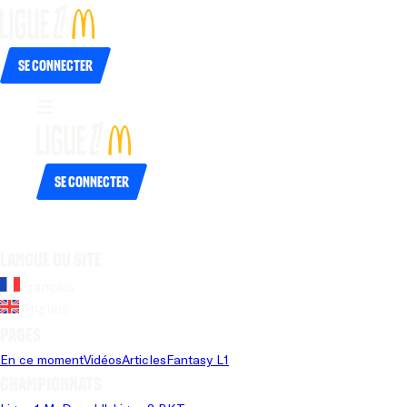
Se connecter
Se connecter
Langue du site
Français
Anglais
Pages
En ce moment
Vidéos
Articles
Fantasy L1
Championnats