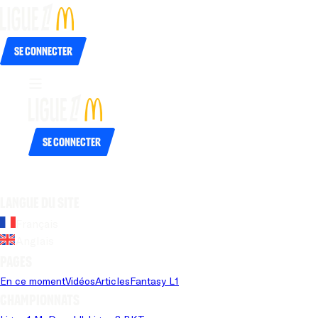
Se connecter
Se connecter
Langue du site
Français
Anglais
Pages
En ce moment
Vidéos
Articles
Fantasy L1
Championnats