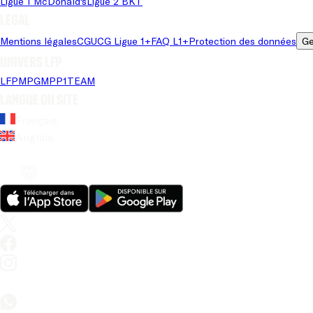
Ligue 1 McDonald's
Ligue 2 BKT
Légal
Mentions légales
CGU
CG Ligue 1+
FAQ L1+
Protection des données
Ge
Univers LFP
LFP
MPG
MPP
1TEAM
Langue du site
Français
Anglais