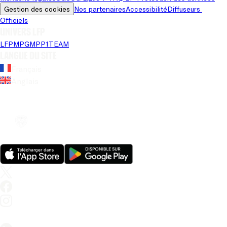
Gestion des cookies
Nos partenaires
Accessibilité
Diffuseurs 
Officiels
Univers LFP
LFP
MPG
MPP
1TEAM
Langue du site
Français
Anglais