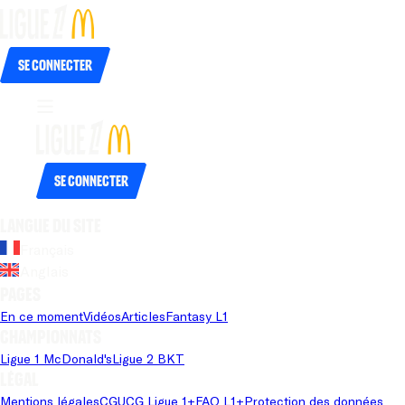
Se connecter
Se connecter
Langue du site
Français
Anglais
Pages
En ce moment
Vidéos
Articles
Fantasy L1
Championnats
Ligue 1 McDonald's
Ligue 2 BKT
Légal
Mentions légales
CGU
CG Ligue 1+
FAQ L1+
Protection des données