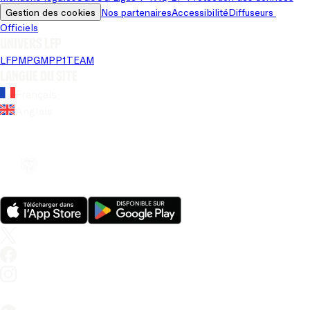
Gestion des cookies
Nos partenaires
Accessibilité
Diffuseurs 
Officiels
Univers LFP
LFP
MPG
MPP
1TEAM
Langue du site
Français
Anglais