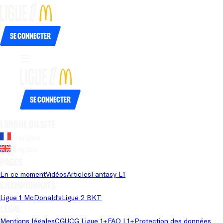
Se connecter
Se connecter
Langue du site
Français
Anglais
Pages
En ce moment
Vidéos
Articles
Fantasy L1
Championnats
Ligue 1 McDonald's
Ligue 2 BKT
Légal
Mentions légales
CGU
CG Ligue 1+
FAQ L1+
Protection des données