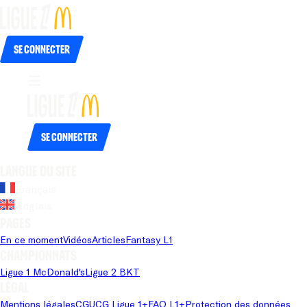
Se connecter
Se connecter
Langue du site
Français
Anglais
Pages
En ce moment
Vidéos
Articles
Fantasy L1
Championnats
Ligue 1 McDonald's
Ligue 2 BKT
Légal
Mentions légales
CGU
CG Ligue 1+
FAQ L1+
Protection des données