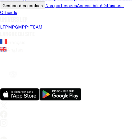
Gestion des cookies
Nos partenaires
Accessibilité
Diffuseurs 
Officiels
Univers LFP
LFP
MPG
MPP
1TEAM
Langue du site
Français
Anglais