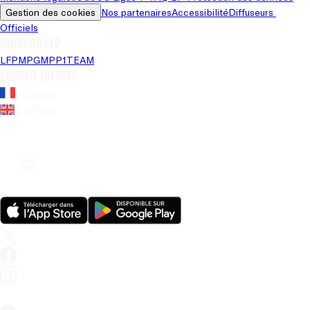
Gestion des cookies
Nos partenaires
Accessibilité
Diffuseurs 
Officiels
Univers LFP
LFP
MPG
MPP
1TEAM
Langue du site
Français
Anglais