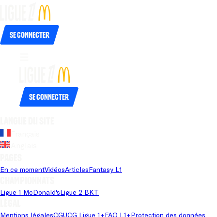
Se connecter
Se connecter
Langue du site
Français
Anglais
Pages
En ce moment
Vidéos
Articles
Fantasy L1
Championnats
Ligue 1 McDonald's
Ligue 2 BKT
Légal
Mentions légales
CGU
CG Ligue 1+
FAQ L1+
Protection des données