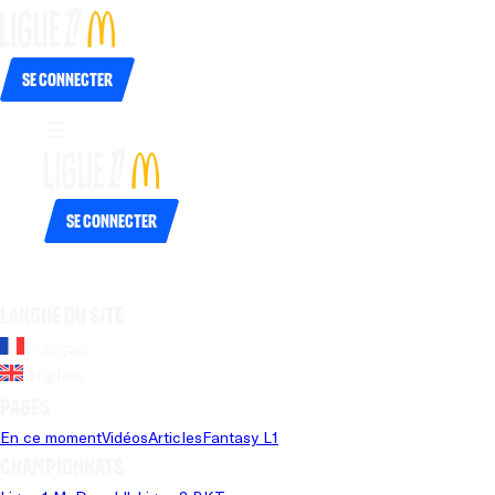
Se connecter
Se connecter
Langue du site
Français
Anglais
Pages
En ce moment
Vidéos
Articles
Fantasy L1
Championnats