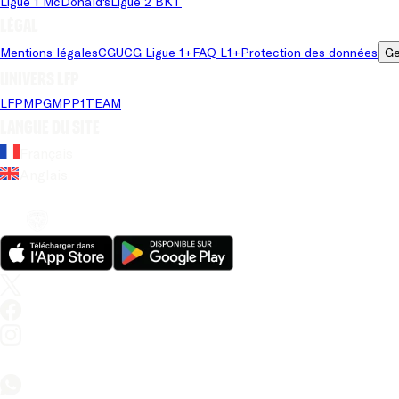
Ligue 1 McDonald's
Ligue 2 BKT
Légal
Mentions légales
CGU
CG Ligue 1+
FAQ L1+
Protection des données
Ge
Univers LFP
LFP
MPG
MPP
1TEAM
Langue du site
Français
Anglais