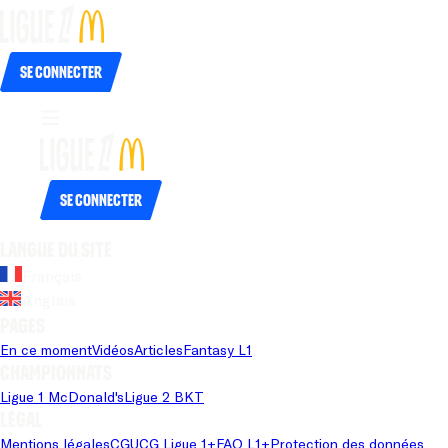
Se connecter
Se connecter
Langue du site
Français
Anglais
Pages
En ce moment
Vidéos
Articles
Fantasy L1
Championnats
Ligue 1 McDonald's
Ligue 2 BKT
Légal
Mentions légales
CGU
CG Ligue 1+
FAQ L1+
Protection des données