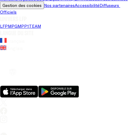
Gestion des cookies
Nos partenaires
Accessibilité
Diffuseurs 
Officiels
Univers LFP
LFP
MPG
MPP
1TEAM
Langue du site
Français
Anglais