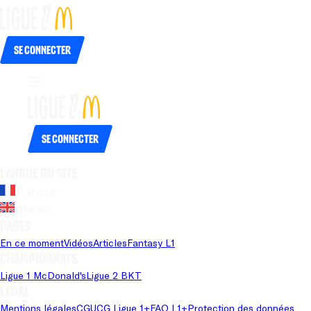
Se connecter
Se connecter
Langue du site
Français
Anglais
Pages
En ce moment
Vidéos
Articles
Fantasy L1
Championnats
Ligue 1 McDonald's
Ligue 2 BKT
Légal
Mentions légales
CGU
CG Ligue 1+
FAQ L1+
Protection des données