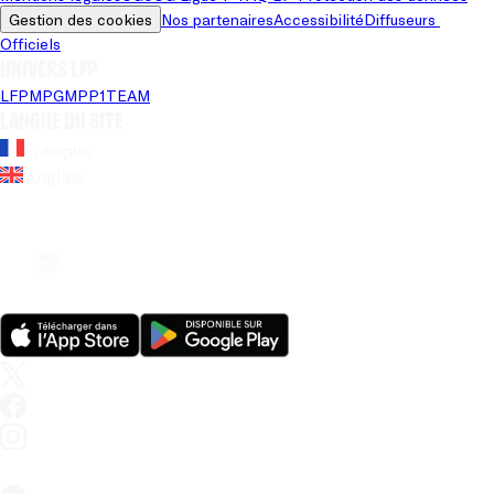
Gestion des cookies
Nos partenaires
Accessibilité
Diffuseurs 
Officiels
Univers LFP
LFP
MPG
MPP
1TEAM
Langue du site
Français
Anglais