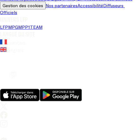
Gestion des cookies
Nos partenaires
Accessibilité
Diffuseurs 
Officiels
Univers LFP
LFP
MPG
MPP
1TEAM
Langue du site
Français
Anglais