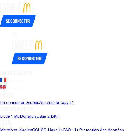
Se connecter
Se connecter
Langue du site
Français
Anglais
Pages
En ce moment
Vidéos
Articles
Fantasy L1
Championnats
Ligue 1 McDonald's
Ligue 2 BKT
Légal
Mentions légales
CGU
CG Ligue 1+
FAQ L1+
Protection des données