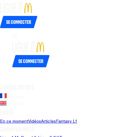
Se connecter
Se connecter
Langue du site
Français
Anglais
Pages
En ce moment
Vidéos
Articles
Fantasy L1
Championnats