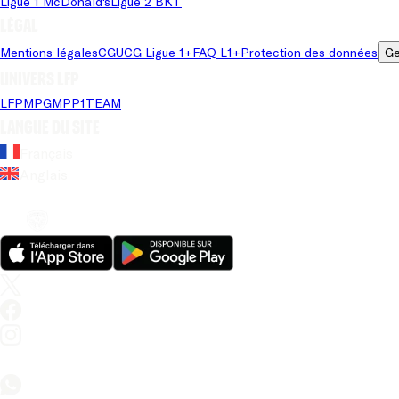
Ligue 1 McDonald's
Ligue 2 BKT
Légal
Mentions légales
CGU
CG Ligue 1+
FAQ L1+
Protection des données
Ge
Univers LFP
LFP
MPG
MPP
1TEAM
Langue du site
Français
Anglais