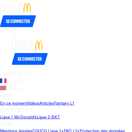
Se connecter
Se connecter
Langue du site
Français
Anglais
Pages
En ce moment
Vidéos
Articles
Fantasy L1
Championnats
Ligue 1 McDonald's
Ligue 2 BKT
Légal
Mentions légales
CGU
CG Ligue 1+
FAQ L1+
Protection des données