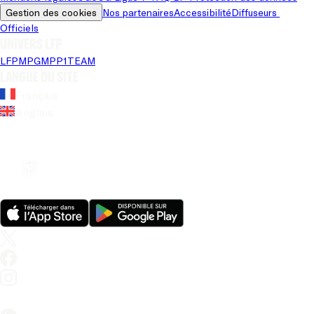
Gestion des cookies
Nos partenaires
Accessibilité
Diffuseurs 
Officiels
Univers LFP
LFP
MPG
MPP
1TEAM
Langue du site
Français
Anglais