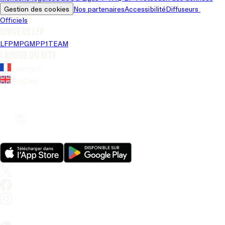
Gestion des cookies
Nos partenaires
Accessibilité
Diffuseurs 
Officiels
Univers LFP
LFP
MPG
MPP
1TEAM
Langue du site
Français
Anglais