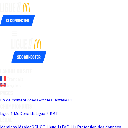
Se connecter
Se connecter
Langue du site
Français
Anglais
Pages
En ce moment
Vidéos
Articles
Fantasy L1
Championnats
Ligue 1 McDonald's
Ligue 2 BKT
Légal
Mentions légales
CGU
CG Ligue 1+
FAQ L1+
Protection des données