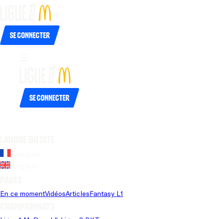
Se connecter
Se connecter
Langue du site
Français
Anglais
Pages
En ce moment
Vidéos
Articles
Fantasy L1
Championnats