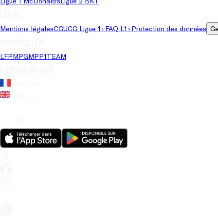
Ligue 1 McDonald's
Ligue 2 BKT
Légal
Mentions légales
CGU
CG Ligue 1+
FAQ L1+
Protection des données
Ge
Univers LFP
LFP
MPG
MPP
1TEAM
Langue du site
Français
Anglais