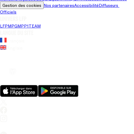
Gestion des cookies
Nos partenaires
Accessibilité
Diffuseurs 
Officiels
Univers LFP
LFP
MPG
MPP
1TEAM
Langue du site
Français
Anglais