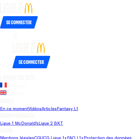
Se connecter
Se connecter
Langue du site
Français
Anglais
Pages
En ce moment
Vidéos
Articles
Fantasy L1
Championnats
Ligue 1 McDonald's
Ligue 2 BKT
Légal
Mentions légales
CGU
CG Ligue 1+
FAQ L1+
Protection des données