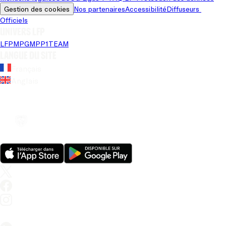
Gestion des cookies
Nos partenaires
Accessibilité
Diffuseurs 
Officiels
Univers LFP
LFP
MPG
MPP
1TEAM
Langue du site
Français
Anglais