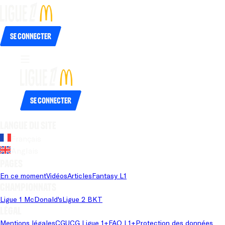
Se connecter
Se connecter
Langue du site
Français
Anglais
Pages
En ce moment
Vidéos
Articles
Fantasy L1
Championnats
Ligue 1 McDonald's
Ligue 2 BKT
Légal
Mentions légales
CGU
CG Ligue 1+
FAQ L1+
Protection des données