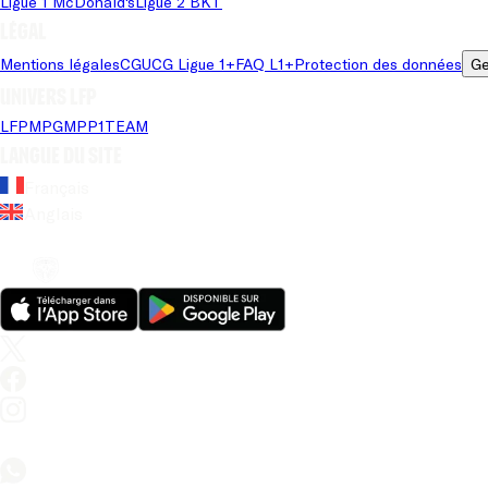
Ligue 1 McDonald's
Ligue 2 BKT
Légal
Mentions légales
CGU
CG Ligue 1+
FAQ L1+
Protection des données
Ge
Univers LFP
LFP
MPG
MPP
1TEAM
Langue du site
Français
Anglais