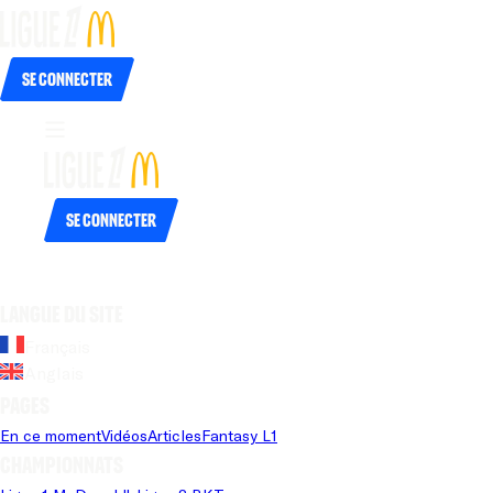
Se connecter
Se connecter
Langue du site
Français
Anglais
Pages
En ce moment
Vidéos
Articles
Fantasy L1
Championnats