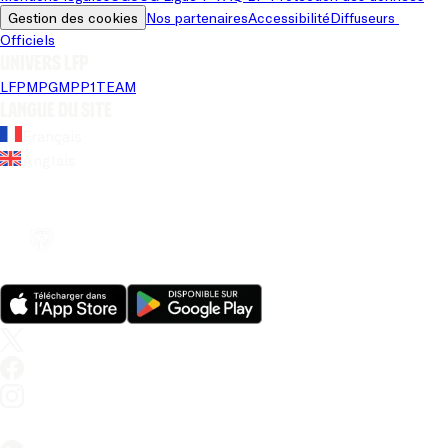
Gestion des cookies
Nos partenaires
Accessibilité
Diffuseurs 
Officiels
Univers LFP
LFP
MPG
MPP
1TEAM
Langue du site
Français
Anglais