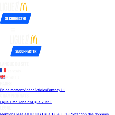
Se connecter
Se connecter
Langue du site
Français
Anglais
Pages
En ce moment
Vidéos
Articles
Fantasy L1
Championnats
Ligue 1 McDonald's
Ligue 2 BKT
Légal
Mentions légales
CGU
CG Ligue 1+
FAQ L1+
Protection des données