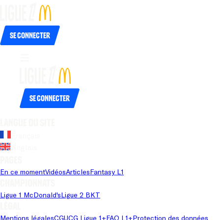
Se connecter
Se connecter
Langue du site
Français
Anglais
Pages
En ce moment
Vidéos
Articles
Fantasy L1
Championnats
Ligue 1 McDonald's
Ligue 2 BKT
Légal
Mentions légales
CGU
CG Ligue 1+
FAQ L1+
Protection des données