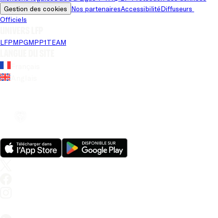
Gestion des cookies
Nos partenaires
Accessibilité
Diffuseurs 
Officiels
Univers LFP
LFP
MPG
MPP
1TEAM
Langue du site
Français
Anglais