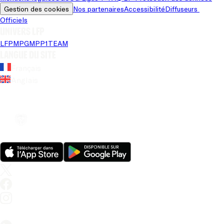
Gestion des cookies
Nos partenaires
Accessibilité
Diffuseurs 
Officiels
Univers LFP
LFP
MPG
MPP
1TEAM
Langue du site
Français
Anglais