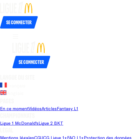
Se connecter
Se connecter
Langue du site
Français
Anglais
Pages
En ce moment
Vidéos
Articles
Fantasy L1
Championnats
Ligue 1 McDonald's
Ligue 2 BKT
Légal
Mentions légales
CGU
CG Ligue 1+
FAQ L1+
Protection des données