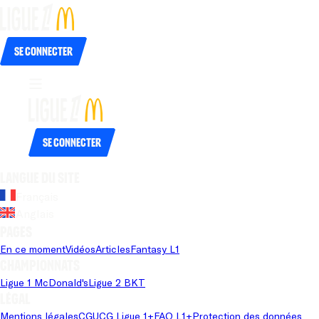
Se connecter
Se connecter
Langue du site
Français
Anglais
Pages
En ce moment
Vidéos
Articles
Fantasy L1
Championnats
Ligue 1 McDonald's
Ligue 2 BKT
Légal
Mentions légales
CGU
CG Ligue 1+
FAQ L1+
Protection des données