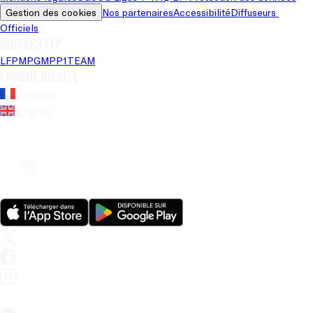
Gestion des cookies
Nos partenaires
Accessibilité
Diffuseurs 
Officiels
Univers LFP
LFP
MPG
MPP
1TEAM
Langue du site
Français
Anglais