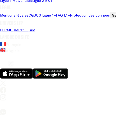
Ligue 1 McDonald's
Ligue 2 BKT
Légal
Mentions légales
CGU
CG Ligue 1+
FAQ L1+
Protection des données
Ge
Univers LFP
LFP
MPG
MPP
1TEAM
Langue du site
Français
Anglais