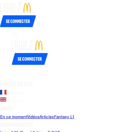
Se connecter
Se connecter
Langue du site
Français
Anglais
Pages
En ce moment
Vidéos
Articles
Fantasy L1
Championnats