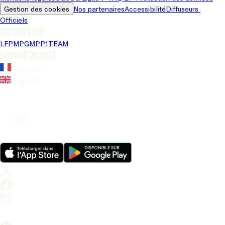
Gestion des cookies
Nos partenaires
Accessibilité
Diffuseurs 
Officiels
Univers LFP
LFP
MPG
MPP
1TEAM
Langue du site
Français
Anglais