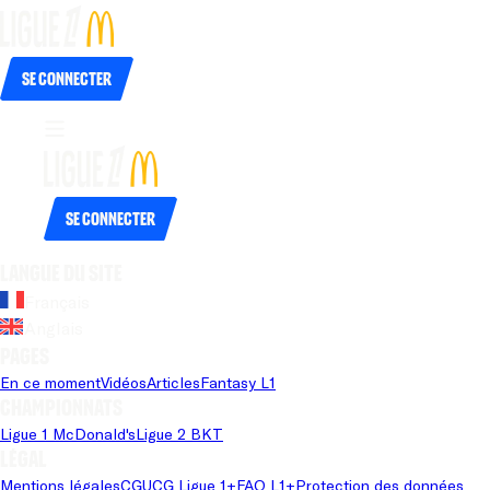
Se connecter
Se connecter
Langue du site
Français
Anglais
Pages
En ce moment
Vidéos
Articles
Fantasy L1
Championnats
Ligue 1 McDonald's
Ligue 2 BKT
Légal
Mentions légales
CGU
CG Ligue 1+
FAQ L1+
Protection des données