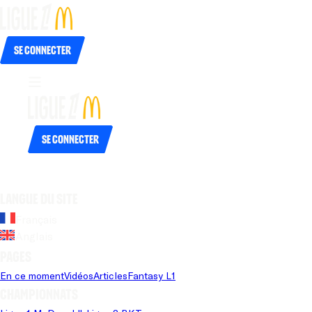
Se connecter
Se connecter
Langue du site
Français
Anglais
Pages
En ce moment
Vidéos
Articles
Fantasy L1
Championnats