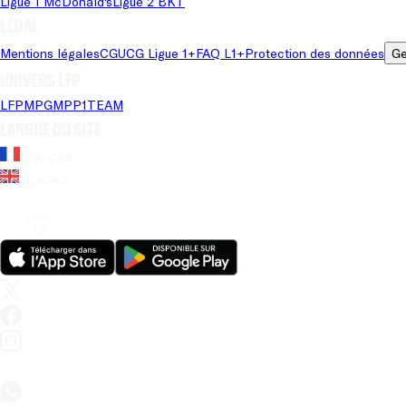
Ligue 1 McDonald's
Ligue 2 BKT
Légal
Mentions légales
CGU
CG Ligue 1+
FAQ L1+
Protection des données
Ge
Univers LFP
LFP
MPG
MPP
1TEAM
Langue du site
Français
Anglais