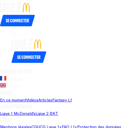
Se connecter
Se connecter
Langue du site
Français
Anglais
Pages
En ce moment
Vidéos
Articles
Fantasy L1
Championnats
Ligue 1 McDonald's
Ligue 2 BKT
Légal
Mentions légales
CGU
CG Ligue 1+
FAQ L1+
Protection des données