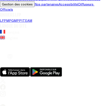
Gestion des cookies
Nos partenaires
Accessibilité
Diffuseurs 
Officiels
Univers LFP
LFP
MPG
MPP
1TEAM
Langue du site
Français
Anglais