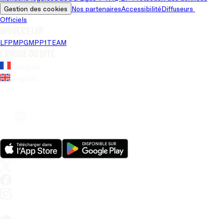
Gestion des cookies
Nos partenaires
Accessibilité
Diffuseurs 
Officiels
Univers LFP
LFP
MPG
MPP
1TEAM
Langue du site
Français
Anglais