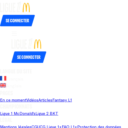
Se connecter
Se connecter
Langue du site
Français
Anglais
Pages
En ce moment
Vidéos
Articles
Fantasy L1
Championnats
Ligue 1 McDonald's
Ligue 2 BKT
Légal
Mentions légales
CGU
CG Ligue 1+
FAQ L1+
Protection des données