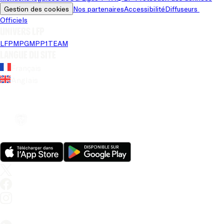
Gestion des cookies
Nos partenaires
Accessibilité
Diffuseurs 
Officiels
Univers LFP
LFP
MPG
MPP
1TEAM
Langue du site
Français
Anglais