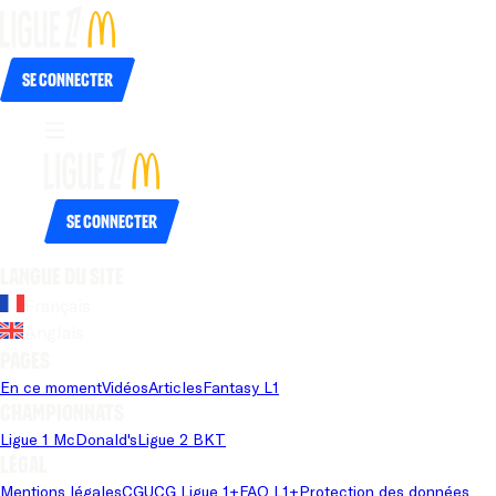
Se connecter
Se connecter
Langue du site
Français
Anglais
Pages
En ce moment
Vidéos
Articles
Fantasy L1
Championnats
Ligue 1 McDonald's
Ligue 2 BKT
Légal
Mentions légales
CGU
CG Ligue 1+
FAQ L1+
Protection des données