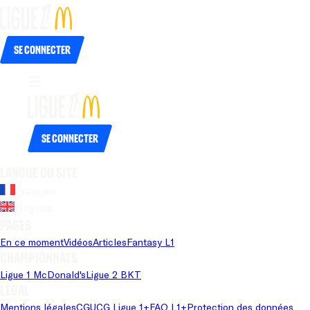
Se connecter
Se connecter
Langue du site
Français
Anglais
Pages
En ce moment
Vidéos
Articles
Fantasy L1
Championnats
Ligue 1 McDonald's
Ligue 2 BKT
Légal
Mentions légales
CGU
CG Ligue 1+
FAQ L1+
Protection des données