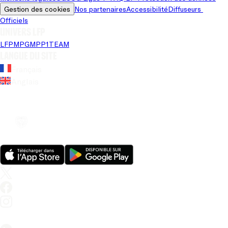
Gestion des cookies
Nos partenaires
Accessibilité
Diffuseurs 
Officiels
Univers LFP
LFP
MPG
MPP
1TEAM
Langue du site
Français
Anglais