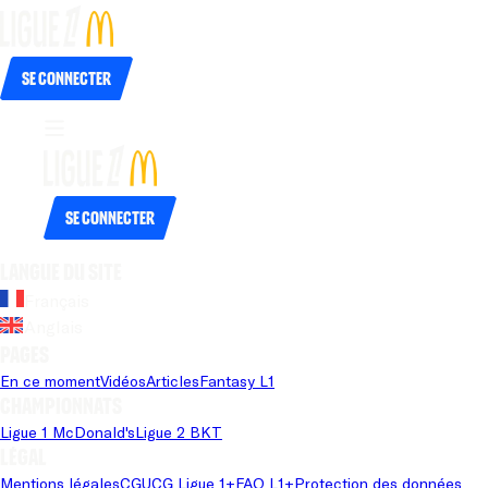
Se connecter
Se connecter
Langue du site
Français
Anglais
Pages
En ce moment
Vidéos
Articles
Fantasy L1
Championnats
Ligue 1 McDonald's
Ligue 2 BKT
Légal
Mentions légales
CGU
CG Ligue 1+
FAQ L1+
Protection des données