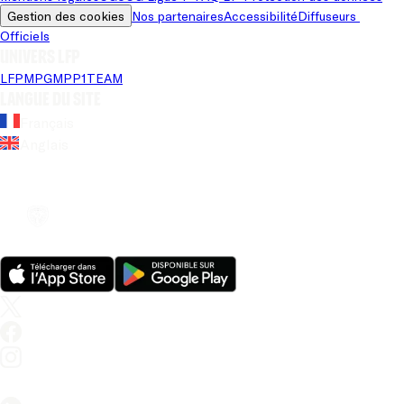
Gestion des cookies
Nos partenaires
Accessibilité
Diffuseurs 
Officiels
Univers LFP
LFP
MPG
MPP
1TEAM
Langue du site
Français
Anglais