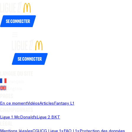
Se connecter
Se connecter
Langue du site
Français
Anglais
Pages
En ce moment
Vidéos
Articles
Fantasy L1
Championnats
Ligue 1 McDonald's
Ligue 2 BKT
Légal
Mentions légales
CGU
CG Ligue 1+
FAQ L1+
Protection des données