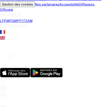
Gestion des cookies
Nos partenaires
Accessibilité
Diffuseurs 
Officiels
Univers LFP
LFP
MPG
MPP
1TEAM
Langue du site
Français
Anglais