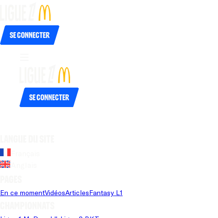
Se connecter
Se connecter
Langue du site
Français
Anglais
Pages
En ce moment
Vidéos
Articles
Fantasy L1
Championnats