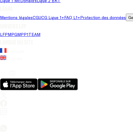
Ligue 1 McDonald's
Ligue 2 BKT
Légal
Mentions légales
CGU
CG Ligue 1+
FAQ L1+
Protection des données
Ge
Univers LFP
LFP
MPG
MPP
1TEAM
Langue du site
Français
Anglais