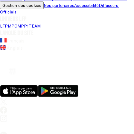
Gestion des cookies
Nos partenaires
Accessibilité
Diffuseurs 
Officiels
Univers LFP
LFP
MPG
MPP
1TEAM
Langue du site
Français
Anglais