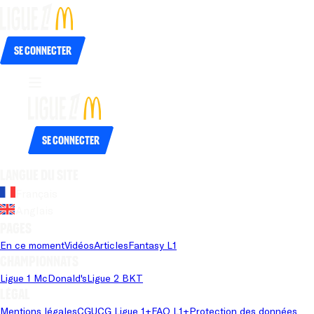
Se connecter
Se connecter
Langue du site
Français
Anglais
Pages
En ce moment
Vidéos
Articles
Fantasy L1
Championnats
Ligue 1 McDonald's
Ligue 2 BKT
Légal
Mentions légales
CGU
CG Ligue 1+
FAQ L1+
Protection des données