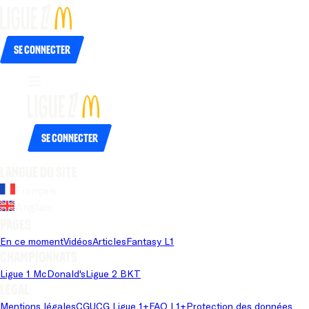
Se connecter
Se connecter
Langue du site
Français
Anglais
Pages
En ce moment
Vidéos
Articles
Fantasy L1
Championnats
Ligue 1 McDonald's
Ligue 2 BKT
Légal
Mentions légales
CGU
CG Ligue 1+
FAQ L1+
Protection des données