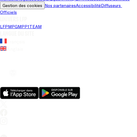
Gestion des cookies
Nos partenaires
Accessibilité
Diffuseurs 
Officiels
Univers LFP
LFP
MPG
MPP
1TEAM
Langue du site
Français
Anglais