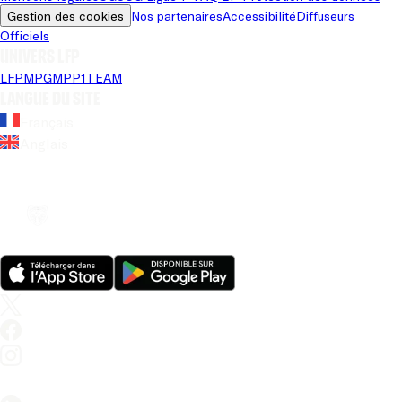
Gestion des cookies
Nos partenaires
Accessibilité
Diffuseurs 
Officiels
Univers LFP
LFP
MPG
MPP
1TEAM
Langue du site
Français
Anglais