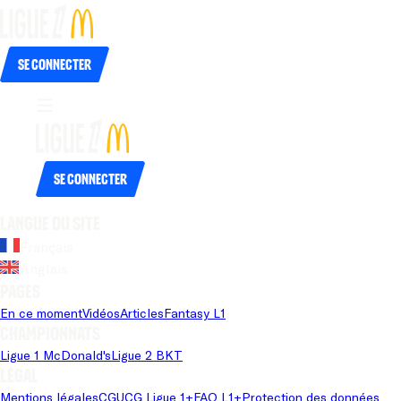
Se connecter
Se connecter
Langue du site
Français
Anglais
Pages
En ce moment
Vidéos
Articles
Fantasy L1
Championnats
Ligue 1 McDonald's
Ligue 2 BKT
Légal
Mentions légales
CGU
CG Ligue 1+
FAQ L1+
Protection des données