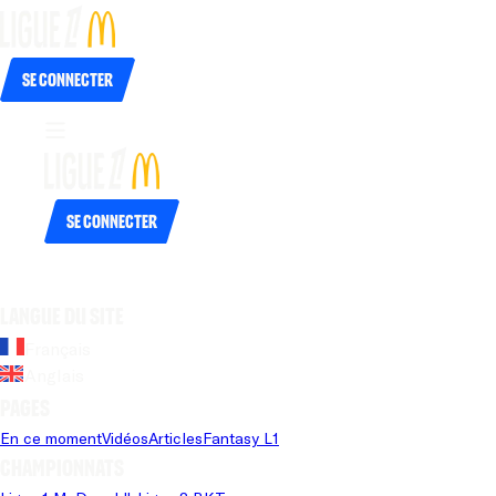
Se connecter
Se connecter
Langue du site
Français
Anglais
Pages
En ce moment
Vidéos
Articles
Fantasy L1
Championnats