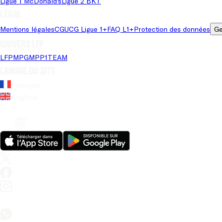
Ligue 1 McDonald's
Ligue 2 BKT
Légal
Mentions légales
CGU
CG Ligue 1+
FAQ L1+
Protection des données
Ge
Univers LFP
LFP
MPG
MPP
1TEAM
Langue du site
Français
Anglais