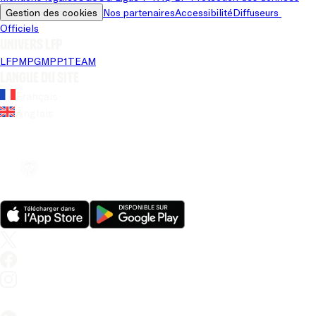
Gestion des cookies
Nos partenaires
Accessibilité
Diffuseurs 
Officiels
Univers LFP
LFP
MPG
MPP
1TEAM
Langue du site
Français
Anglais