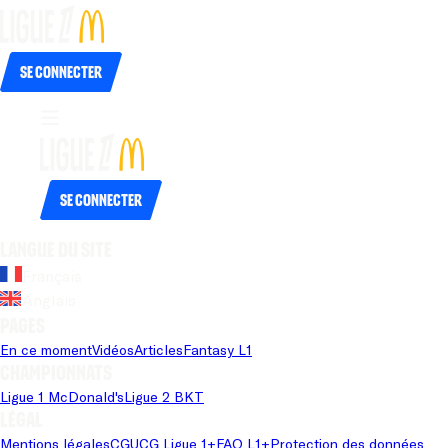
Se connecter
Se connecter
Langue du site
Français
Anglais
Pages
En ce moment
Vidéos
Articles
Fantasy L1
Championnats
Ligue 1 McDonald's
Ligue 2 BKT
Légal
Mentions légales
CGU
CG Ligue 1+
FAQ L1+
Protection des données