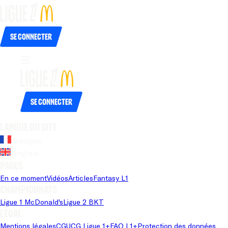
Se connecter
Se connecter
Langue du site
Français
Anglais
Pages
En ce moment
Vidéos
Articles
Fantasy L1
Championnats
Ligue 1 McDonald's
Ligue 2 BKT
Légal
Mentions légales
CGU
CG Ligue 1+
FAQ L1+
Protection des données