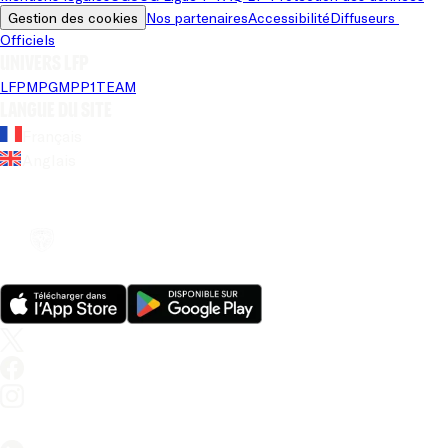
Gestion des cookies
Nos partenaires
Accessibilité
Diffuseurs 
Officiels
Univers LFP
LFP
MPG
MPP
1TEAM
Langue du site
Français
Anglais