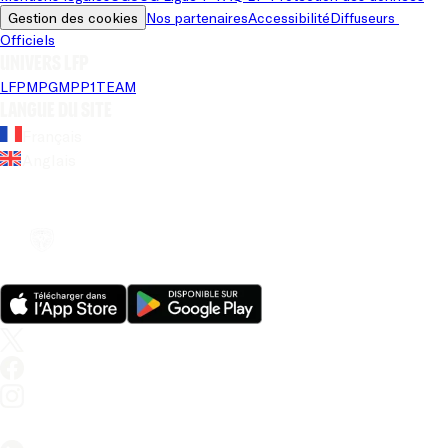
Gestion des cookies
Nos partenaires
Accessibilité
Diffuseurs 
Officiels
Univers LFP
LFP
MPG
MPP
1TEAM
Langue du site
Français
Anglais