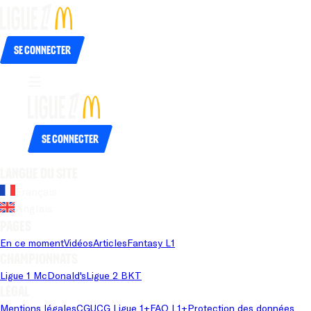
Se connecter
Se connecter
Langue du site
Français
Anglais
Pages
En ce moment
Vidéos
Articles
Fantasy L1
Championnats
Ligue 1 McDonald's
Ligue 2 BKT
Légal
Mentions légales
CGU
CG Ligue 1+
FAQ L1+
Protection des données