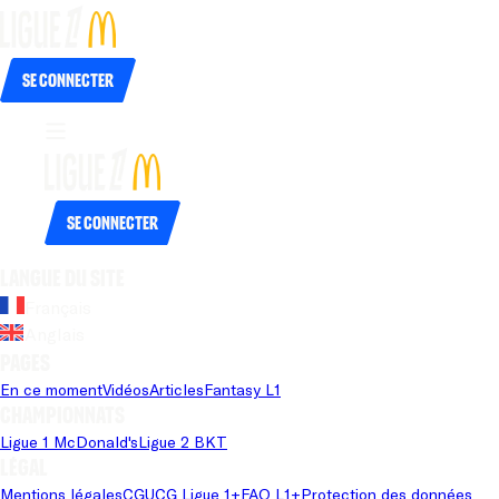
Se connecter
Se connecter
Langue du site
Français
Anglais
Pages
En ce moment
Vidéos
Articles
Fantasy L1
Championnats
Ligue 1 McDonald's
Ligue 2 BKT
Légal
Mentions légales
CGU
CG Ligue 1+
FAQ L1+
Protection des données