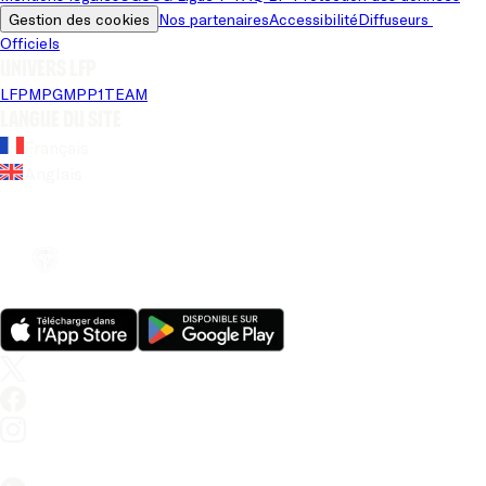
Gestion des cookies
Nos partenaires
Accessibilité
Diffuseurs 
Officiels
Univers LFP
LFP
MPG
MPP
1TEAM
Langue du site
Français
Anglais