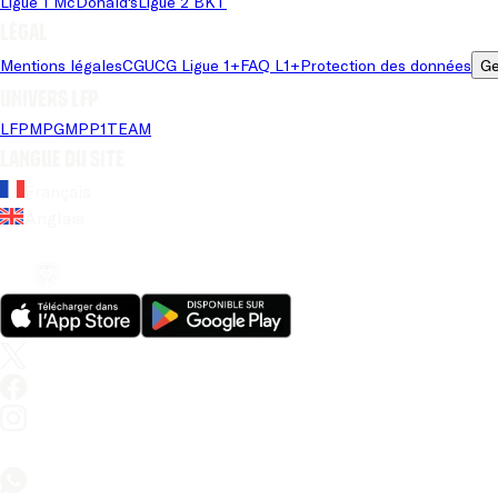
Ligue 1 McDonald's
Ligue 2 BKT
Légal
Mentions légales
CGU
CG Ligue 1+
FAQ L1+
Protection des données
Ge
Univers LFP
LFP
MPG
MPP
1TEAM
Langue du site
Français
Anglais