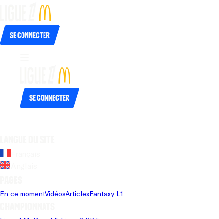
Se connecter
Se connecter
Langue du site
Français
Anglais
Pages
En ce moment
Vidéos
Articles
Fantasy L1
Championnats